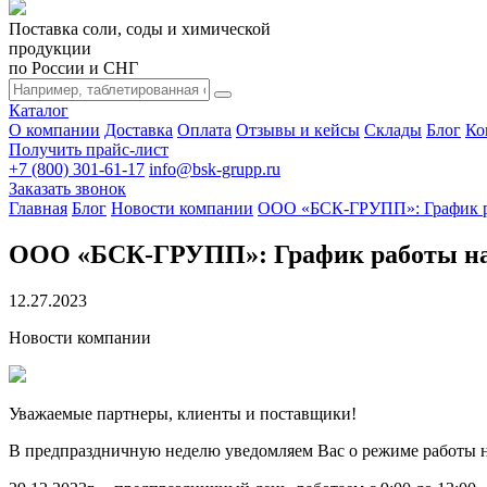
Поставка соли, соды и химической
продукции
по России и СНГ
Каталог
О компании
Доставка
Оплата
Отзывы и кейсы
Склады
Блог
Ко
Получить прайс-лист
+7 (800) 301-61-17
info@bsk-grupp.ru
Заказать звонок
Главная
Блог
Новости компании
ООО «БСК-ГРУПП»: График ра
ООО «БСК-ГРУПП»: График работы на 
12.27.2023
Новости компании
Уважаемые партнеры, клиенты и поставщики!
В предпраздничную неделю уведомляем Вас о режиме работы н