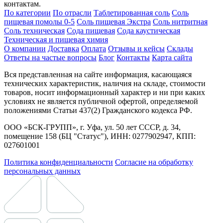
контактам.
По категории
По отрасли
Таблетированная соль
Соль
пищевая помолы 0-5
Соль пищевая Экстра
Соль нитритная
Соль техническая
Сода пищевая
Сода каустическая
Техническая и пищевая химия
О компании
Доставка
Оплата
Отзывы и кейсы
Склады
Ответы на частые вопросы
Блог
Контакты
Карта сайта
Вся представленная на сайте информация, касающаяся
технических характеристик, наличия на складе, стоимости
товаров, носит информационный характер и ни при каких
условиях не является публичной офертой, определяемой
положениями Статьи 437(2) Гражданского кодекса РФ.
ООО «БСК-ГРУПП», г. Уфа, ул. 50 лет СССР, д. 34,
помещение 158 (БЦ "Статус"), ИНН: 0277902947, КПП:
027601001
Политика конфиденциальности
Согласие на обработку
персональных данных