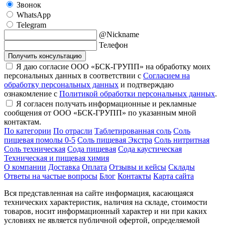
Звонок
WhatsApp
Telegram
@Nickname
Телефон
Получить консультацию
Я даю согласие ООО «БСК-ГРУПП» на обработку моих
персональных данных в соответствии с
Согласием на
обработку персональных данных
и подтверждаю
ознакомление с
Политикой обработки персональных данных
.
Я согласен получать информационные и рекламные
сообщения от ООО «БСК-ГРУПП» по указанным мной
контактам.
По категории
По отрасли
Таблетированная соль
Соль
пищевая помолы 0-5
Соль пищевая Экстра
Соль нитритная
Соль техническая
Сода пищевая
Сода каустическая
Техническая и пищевая химия
О компании
Доставка
Оплата
Отзывы и кейсы
Склады
Ответы на частые вопросы
Блог
Контакты
Карта сайта
Вся представленная на сайте информация, касающаяся
технических характеристик, наличия на складе, стоимости
товаров, носит информационный характер и ни при каких
условиях не является публичной офертой, определяемой