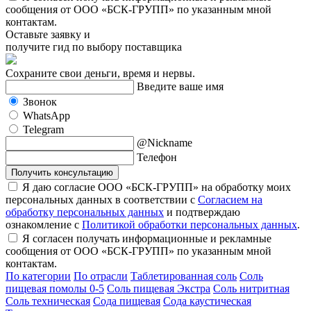
сообщения от ООО «БСК-ГРУПП» по указанным мной
контактам.
Оставьте заявку и
получите гид по выбору поставщика
Сохраните свои деньги, время и нервы.
Введите ваше имя
Звонок
WhatsApp
Telegram
@Nickname
Телефон
Получить консультацию
Я даю согласие ООО «БСК-ГРУПП» на обработку моих
персональных данных в соответствии с
Согласием на
обработку персональных данных
и подтверждаю
ознакомление с
Политикой обработки персональных данных
.
Я согласен получать информационные и рекламные
сообщения от ООО «БСК-ГРУПП» по указанным мной
контактам.
По категории
По отрасли
Таблетированная соль
Соль
пищевая помолы 0-5
Соль пищевая Экстра
Соль нитритная
Соль техническая
Сода пищевая
Сода каустическая