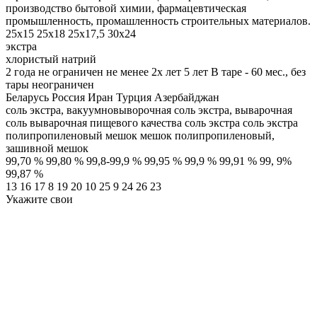
производство бытовой химии, фармацевтическая
промышленность, промашленность строительных материалов.
25х15
25х18
25х17,5
30х24
экстра
хлористый натрий
2 года
не ограничен
не менее 2х лет
5 лет
В таре - 60 мес., без
тары неограничен
Беларусь
Россия
Иран
Турция
Азербайджан
соль экстра, вакуумновыворочная
соль экстра, выварочная
соль выварочная пищевого качества
cоль экстра
соль экстра
полипропиленовый мешок
мешок
полипропиленовый,
зашивной мешок
99,70 %
99,80 %
99,8-99,9 %
99,95 %
99,9 %
99,91 %
99, 9%
99,87 %
13
16
17
8
19
20
10
25
9
24
26
23
Укажите свои