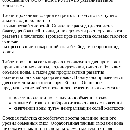
сообщения от ООО «БСК-ГРУПП» по указанным мной
контактам.
Таблетированный хлорид натрия отличается от сыпучего
аналога однородностью
и химической чистотой. Снижение расхода достигается
благодаря большей площади поверхности растворяющегося
реагента в таблетках. Процесс производства солевых таблеток
основан
на прессовании поваренной соли без йода и ферроционида
калия.
Таблетированная соль широко используется для промывки
промышленных систем, водоподготовки, очистки больших
объемов воды, а также для профилактики развития
болезнетворных микроорганизмов. В быту она применяется
для снижения жесткости горячей воды. Основное
предназначение таблетированного реагента заключается в:
восстановлении полезных ионообменных смол
защите бытовых приборов от известковых отложений
смягчении воды путем нейтрализации солей жесткости
Солевая таблетка способствует восстановлению ионного
уровня обменных смол. Обработанная такими смолами вода
не образует накипи и налета на элементах техники для