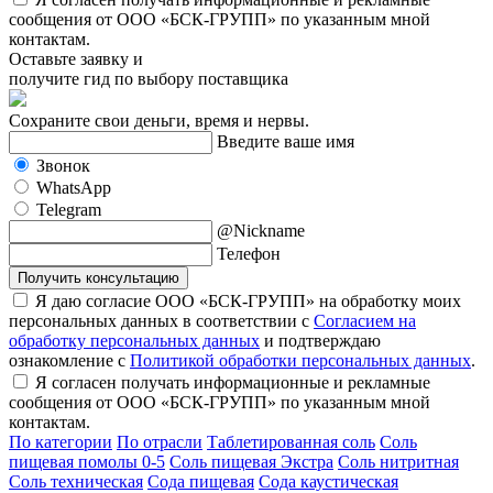
сообщения от ООО «БСК-ГРУПП» по указанным мной
контактам.
Оставьте заявку и
получите гид по выбору поставщика
Сохраните свои деньги, время и нервы.
Введите ваше имя
Звонок
WhatsApp
Telegram
@Nickname
Телефон
Получить консультацию
Я даю согласие ООО «БСК-ГРУПП» на обработку моих
персональных данных в соответствии с
Согласием на
обработку персональных данных
и подтверждаю
ознакомление с
Политикой обработки персональных данных
.
Я согласен получать информационные и рекламные
сообщения от ООО «БСК-ГРУПП» по указанным мной
контактам.
По категории
По отрасли
Таблетированная соль
Соль
пищевая помолы 0-5
Соль пищевая Экстра
Соль нитритная
Соль техническая
Сода пищевая
Сода каустическая