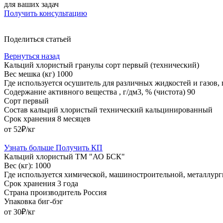
для ваших задач
Получить консультацию
Поделиться статьей
Вернуться назад
Кальций хлористый гранулы сорт первый (технический)
Вес мешка (кг)
1000
Где используется
осушитель для различных жидкостей и газов,
Содержание активного вещества , г/дм3, % (чистота)
90
Сорт
первый
Состав
кальций хлористый технический кальцинированный
Срок хранения
8 месяцев
от 52₽/кг
Узнать больше
Получить КП
Кальций хлористый ТМ "АО БСК"
Вес (кг):
1000
Где используется
химической, машиностроительной, металлур
Срок хранения
3 года
Страна производитель
Россия
Упаковка
биг-бэг
от 30₽/кг