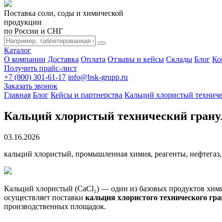
Поставка соли, соды и химической
продукции
по России и СНГ
Каталог
О компании
Доставка
Оплата
Отзывы и кейсы
Склады
Блог
Ко
Получить прайс-лист
+7 (800) 301-61-17
info@bsk-grupp.ru
Заказать звонок
Главная
Блог
Кейсы и партнерства
Кальций хлористый технич
Кальций хлористый технический грану
03.16.2026
кальций хлористый, промышленная химия, реагенты, нефтегаз
Кальций хлористый (CaCl₂) — один из базовых продуктов хи
осуществляет поставки
кальция хлористого технического гр
производственных площадок.