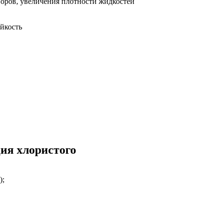
воров, увеличения плотности жидкостей
ойкость
ия хлористого
);