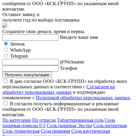
сообщения от ООО «БСК-ГРУПП» по указанным мной
контактам.
Оставьте заявку и
получите гид по выбору поставщика
Сохраните свои деньги, время и нервы.
Введите ваше имя
Звонок
WhatsApp
Telegram
@Nickname
Телефон
Получить консультацию
Я даю согласие ООО «БСК-ГРУПП» на обработку моих
персональных данных в соответствии с
Согласием на
обработку персональных данных
и подтверждаю
ознакомление с
Политикой обработки персональных данных
.
Я согласен получать информационные и рекламные
сообщения от ООО «БСК-ГРУПП» по указанным мной
контактам.
По категории
По отрасли
Таблетированная соль
Соль
пищевая помолы 0-5
Соль пищевая Экстра
Соль нитритная
Соль техническая
Сода пищевая
Сода каустическая