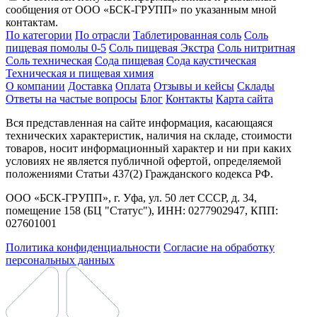
сообщения от ООО «БСК-ГРУПП» по указанным мной
контактам.
По категории
По отрасли
Таблетированная соль
Соль
пищевая помолы 0-5
Соль пищевая Экстра
Соль нитритная
Соль техническая
Сода пищевая
Сода каустическая
Техническая и пищевая химия
О компании
Доставка
Оплата
Отзывы и кейсы
Склады
Ответы на частые вопросы
Блог
Контакты
Карта сайта
Вся представленная на сайте информация, касающаяся
технических характеристик, наличия на складе, стоимости
товаров, носит информационный характер и ни при каких
условиях не является публичной офертой, определяемой
положениями Статьи 437(2) Гражданского кодекса РФ.
ООО «БСК-ГРУПП», г. Уфа, ул. 50 лет СССР, д. 34,
помещение 158 (БЦ "Статус"), ИНН: 0277902947, КПП:
027601001
Политика конфиденциальности
Согласие на обработку
персональных данных