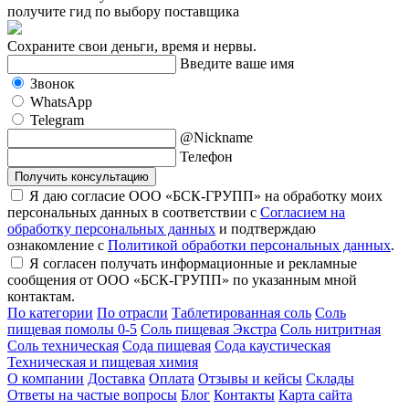
получите гид по выбору поставщика
Сохраните свои деньги, время и нервы.
Введите ваше имя
Звонок
WhatsApp
Telegram
@Nickname
Телефон
Получить консультацию
Я даю согласие ООО «БСК-ГРУПП» на обработку моих
персональных данных в соответствии с
Согласием на
обработку персональных данных
и подтверждаю
ознакомление с
Политикой обработки персональных данных
.
Я согласен получать информационные и рекламные
сообщения от ООО «БСК-ГРУПП» по указанным мной
контактам.
По категории
По отрасли
Таблетированная соль
Соль
пищевая помолы 0-5
Соль пищевая Экстра
Соль нитритная
Соль техническая
Сода пищевая
Сода каустическая
Техническая и пищевая химия
О компании
Доставка
Оплата
Отзывы и кейсы
Склады
Ответы на частые вопросы
Блог
Контакты
Карта сайта