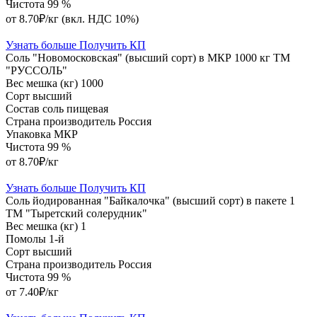
Чистота
99 %
от 8.70₽/кг
(вкл. НДС 10%)
Узнать больше
Получить КП
Соль "Новомосковская" (высший сорт) в МКР 1000 кг ТМ
"РУССОЛЬ"
Вес мешка (кг)
1000
Сорт
высший
Состав
соль пищевая
Страна производитель
Россия
Упаковка
МКР
Чистота
99 %
от 8.70₽/кг
Узнать больше
Получить КП
Соль йодированная "Байкалочка" (высший сорт) в пакете 1
ТМ "Тыретский солерудник"
Вес мешка (кг)
1
Помолы
1-й
Сорт
высший
Страна производитель
Россия
Чистота
99 %
от 7.40₽/кг