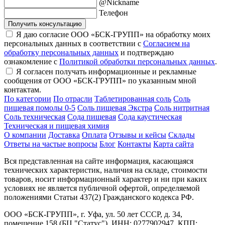
@Nickname
Телефон
Получить консультацию
Я даю согласие ООО «БСК-ГРУПП» на обработку моих
персональных данных в соответствии с
Согласием на
обработку персональных данных
и подтверждаю
ознакомление с
Политикой обработки персональных данных
.
Я согласен получать информационные и рекламные
сообщения от ООО «БСК-ГРУПП» по указанным мной
контактам.
По категории
По отрасли
Таблетированная соль
Соль
пищевая помолы 0-5
Соль пищевая Экстра
Соль нитритная
Соль техническая
Сода пищевая
Сода каустическая
Техническая и пищевая химия
О компании
Доставка
Оплата
Отзывы и кейсы
Склады
Ответы на частые вопросы
Блог
Контакты
Карта сайта
Вся представленная на сайте информация, касающаяся
технических характеристик, наличия на складе, стоимости
товаров, носит информационный характер и ни при каких
условиях не является публичной офертой, определяемой
положениями Статьи 437(2) Гражданского кодекса РФ.
ООО «БСК-ГРУПП», г. Уфа, ул. 50 лет СССР, д. 34,
помещение 158 (БЦ "Статус"), ИНН: 0277902947, КПП: