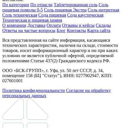
По категории
По отрасли
Таблетированная соль
Соль
пищевая помолы 0-5
Соль пищевая Экстра
Соль нитритная
Соль техническая
Сода пищевая
Сода каустическая
Техническая и пищевая химия
О компании
Доставка
Оплата
Отзывы и кейсы
Склады
Ответы на частые вопросы
Блог
Контакты
Карта сайта
Вся представленная на сайте информация, касающаяся
технических характеристик, наличия на складе, стоимости
товаров, носит информационный характер и ни при каких
условиях не является публичной офертой, определяемой
положениями Статьи 437(2) Гражданского кодекса РФ.
ООО «БСК-ГРУПП», г. Уфа, ул. 50 лет СССР, д. 34,
помещение 158 (БЦ "Статус"), ИНН: 0277902947, КПП:
027601001
Политика конфиденциальности
Согласие на обработку
персональных данных